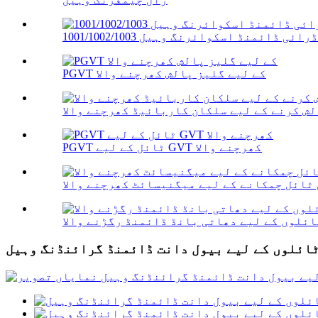
ڈرائی ڈائمنڈ اسکوائرنگ وہیل 1001/1002/1003
PGVT کے لیے گلیز پالش کھرچنے والا
PGVT ٹائل کے لیے GVT کھرچنے والا
ٹائل چمکانے کے لیے میگنیسائٹ کھرچنے والا
ئلوں کے لیے دھاتی بانڈ ڈائمنڈ رگڑنے والا
ائلوں کے لیے بیول دانت ڈائمنڈ گرائنڈنگ وہیل