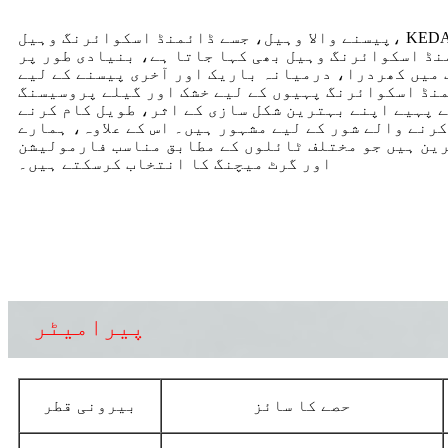
پیسنے والا وہیل، جسے ڈائمنڈ اسکوائرنگ وہیل، KEDA یا JCG مشین اسکوائرنگ
نڈ اسکوائرنگ وہیل بھی کہا جاتا ہے، بنیادی طور پر
 میں کھردرا، درمیانہ باریک اور آخری پیسنے کے لیے
نڈ اسکوائرنگ پہیوں کے لیے خشک اور گیلے پروسیسنگ
 پہیے اپنے بہترین شکل سازی کے اثر، طویل کام کرنے
رنے والے شور کے لیے مشہور ہیں۔ اس کے علاوہ، ہمارے
ین ہیں جو مختلف ٹائلوں کے مطابق مناسب فارمولیشن
اور گرٹ میچنگ کا انتخاب کرسکتے ہیں۔
پیرامیٹر
حصے کا سائز
بیرونی قطر