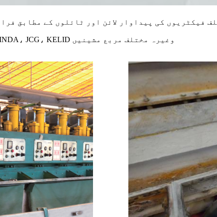
مناسب مشینیں: KEDA، ANCORA، BMR، PEDRINI، KEXINDA، JCG، KELID وغیرہ مختلف مربع مشینیں