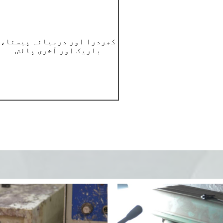
کھردرا اور درمیانہ پیسنا،
باریک اور آخری پالش