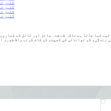
لیے کیا جاتا ہے تاکہ طے شدہ سائز اور ٹائل کے کناروں
ی زندگی، کم توانائی کی کھپت، کم کام کرنے والا شور، 