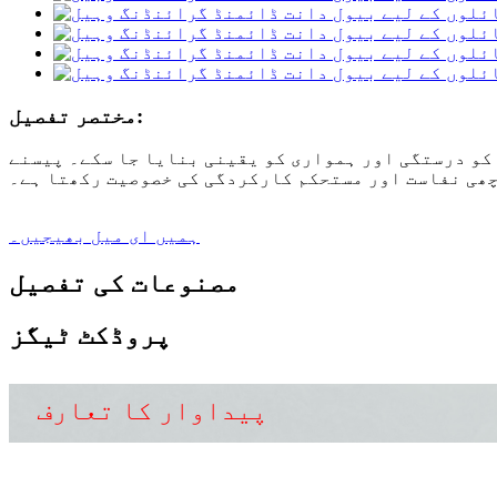
مختصر تفصیل:
 کو درستگی اور ہمواری کو یقینی بنایا جا سکے۔ پیسنے
اچھی نفاست اور مستحکم کارکردگی کی خصوصیت رکھتا ہے۔
ہمیں ای میل بھیجیں۔
مصنوعات کی تفصیل
پروڈکٹ ٹیگز
پیداوار کا تعارف