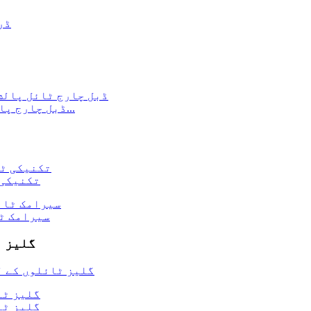
ڈبل چارج پالش کرنے کے لیے سلکان کاربائیڈ کھرچنے والا...
تکنیکی 
سیرامک ٹا
گلیز ٹ