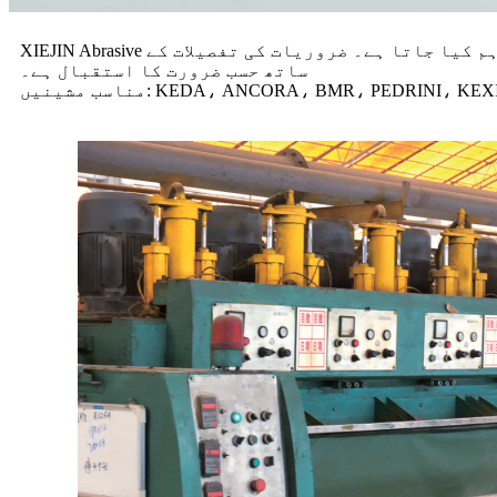
XIEJIN Abrasive کے پیسنے والے پہیے کا مختلف فارمولہ ہے، جو مختلف فیکٹریوں کی پیداوار لائن اور ٹائلوں کے مطابق فراہم کیا جاتا ہے۔ ضروریات کی تفصیلات کے
ساتھ حسب ضرورت کا استقبال ہے۔