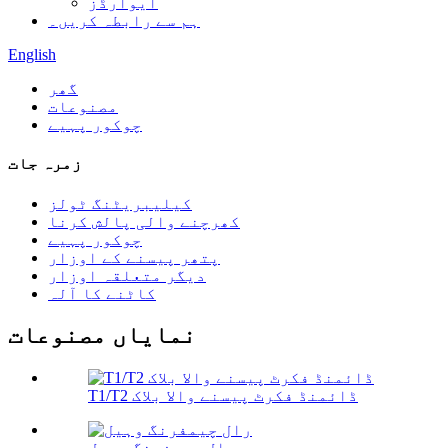
ایوارڈز
ہم سے رابطہ کریں۔
English
گھر
مصنوعات
چوکور پہیے
زمرہ جات
کیلیبریٹنگ ٹولز
کھرچنے والی پالش کرنا
چوکور پہیے
پتھر پیسنے کے اوزار
دیگر متعلقہ اوزار
کاٹنے کا آلہ
نمایاں مصنوعات
T1/T2 ڈائمنڈ فکرٹ پیسنے والا بلاک
رال چیمفرنگ وہیل