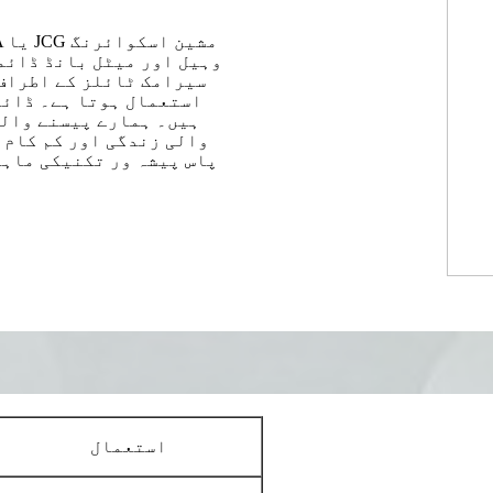
وہیل اور میٹل بانڈ ڈائم
سیرامک ٹائلز کے اطراف
استعمال ہوتا ہے۔ ڈائم
ہیں۔ ہمارے پیسنے والے
والی زندگی اور کم کام ک
پاس پیشہ ور تکنیکی ماہر
استعمال