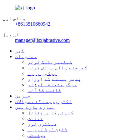
واٹس ایپ
+8613510660942
ای میل
manager@fsxjabrasive.com
گھر
مصنوعات
کیلیبریٹنگ ٹولز
کھرچنے والی پالش کرنا
چوکور پہیے
پتھر پیسنے کے اوزار
دیگر متعلقہ اوزار
کاٹنے کا آلہ
خبریں
اکثر پوچھے گئے سوالات
ہمارے بارے میں
کمپنی کا پروفائل
نمائش
فیکٹری ٹور
ڈاؤن لوڈ کریں۔
پیٹنٹس