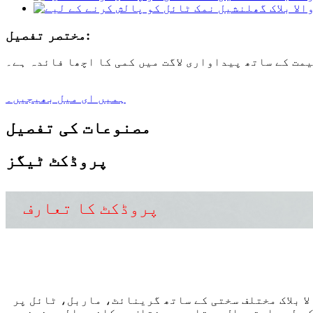
مختصر تفصیل:
مت کے ساتھ پیداواری لاگت میں کمی کا اچھا فائدہ ہے۔
ہمیں ای میل بھیجیں۔
مصنوعات کی تفصیل
پروڈکٹ ٹیگز
پروڈکٹ کا تعارف
ا بلاک مختلف سختی کے ساتھ گرینائٹ، ماربل، ٹائل پر
کے لیے استعمال ہوتا ہے۔ مختلف چمکانے والی مشینیں