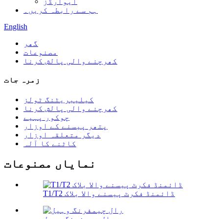
ایوارڈز
ہم سے رابطہ کریں۔
English
گھر
مصنوعات
کھرچنے والی پالش کرنا
زمرہ جات
کیلیبریٹنگ ٹولز
کھرچنے والی پالش کرنا
چوکور پہیے
پتھر پیسنے کے اوزار
دیگر متعلقہ اوزار
کاٹنے کا آلہ
نمایاں مصنوعات
T1/T2 ڈائمنڈ فکرٹ پیسنے والا بلاک
رال چیمفرنگ وہیل