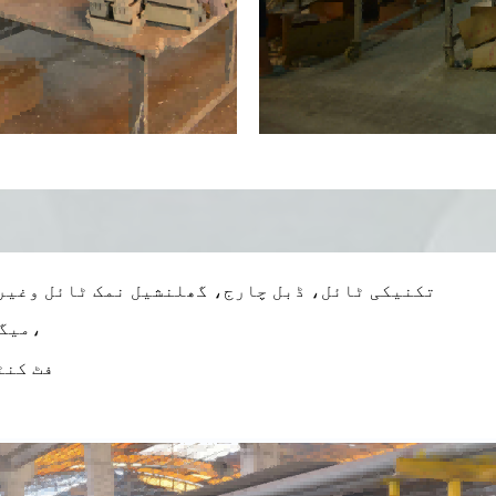
تکنیکی ٹائل، ڈبل چارج، گھلنشیل نمک ٹائل وغیر
3. میگنیسائٹ کھرچنے والے کے بارے میں تفصیلات لوڈ کرنا،
20 فٹ کنٹینر 