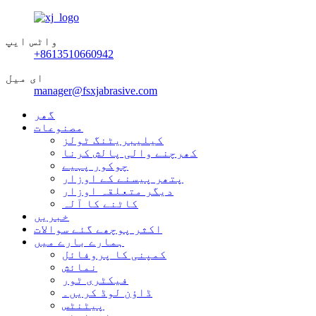
واٹس ایپ
+8613510660942
ای میل
manager@fsxjabrasive.com
گھر
مصنوعات
کیلیبریٹنگ ٹولز
کھرچنے والی پالش کرنا
چوکور پہیے
پتھر پیسنے کے اوزار
دیگر متعلقہ اوزار
کاٹنے کا آلہ
خبریں
اکثر پوچھے گئے سوالات
ہمارے بارے میں
کمپنی کا پروفائل
نمائش
فیکٹری ٹور
ڈاؤن لوڈ کریں۔
پیٹنٹس