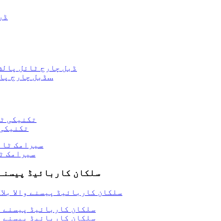
ڈبل چارج پالش کرنے کے لیے سلکان کاربائیڈ کھرچنے والا...
تکنیکی 
سیرامک ٹا
سلکان کاربائیڈ پیسنے و