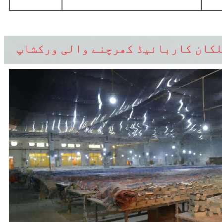
کان کاربائیڈ کھرچنے والی ورکشاپ