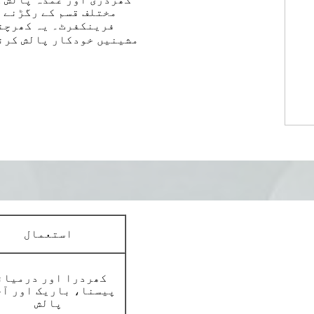
مشینیں خودکار پالش کرنے
استعمال
کھردرا اور درمیان
پیسنا، باریک اور آ
پالش