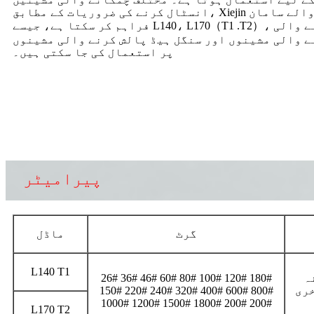
انسٹال کرنے کی ضروریات کے مطابق، Xiejin مختلف قسم کے رگڑنے والے سامان
فراہم کر سکتا ہے، جیسے L140، L170（T1 .T2）، فرینکفرٹ۔ یہ کھرچنے والی
 والی مشینوں اور سنگل ہیڈ پالش کرنے والی مشینوں
پر استعمال کی جا سکتی ہیں۔
پیرامیٹر
گرٹ
ماڈل
L140 T1
ہ
26# 36# 46# 60# 80# 100# 120# 180#
خری
150# 220# 240# 320# 400# 600# 800#
1000# 1200# 1500# 1800# 200# 200#
L170 T2