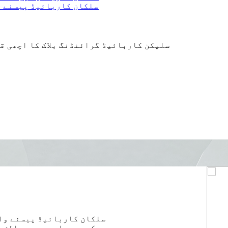
سلیکن کاربائیڈ گرائنڈنگ بلاک کا اچھی قی
سلکان کاربائیڈ پیسنے وال
کھردری اور عمدہ پالش 