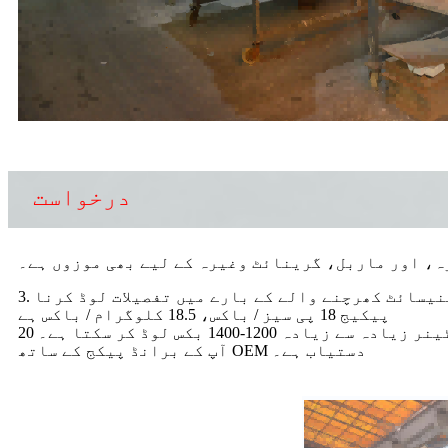
درخواست
ہ، اور ماربل، گرینائٹ وغیرہ کے لیے بھی موزوں ہے۔
پیکیج 18 پی سیز / باکس، 18.5 کلوگرام / باکس ہے
زیادہ سے زیادہ 1200-1400 بکس لوڈ کر سکتا ہے۔
آپ کے برانڈ پیکج کے ساتھ OEM دستیاب ہے۔