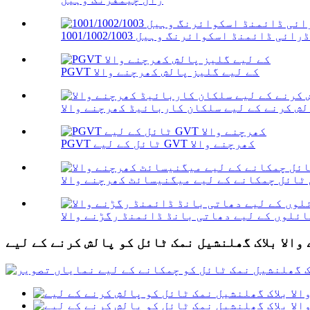
ڈرائی ڈائمنڈ اسکوائرنگ وہیل 1001/1002/1003
PGVT کے لیے گلیز پالش کھرچنے والا
PGVT ٹائل کے لیے GVT کھرچنے والا
ٹائل چمکانے کے لیے میگنیسائٹ کھرچنے والا
ئلوں کے لیے دھاتی بانڈ ڈائمنڈ رگڑنے والا
الا بلاک گھلنشیل نمک ٹائل کو پالش کرنے کے لیے