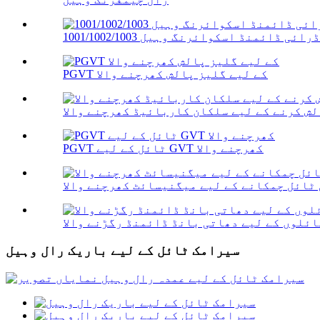
ڈرائی ڈائمنڈ اسکوائرنگ وہیل 1001/1002/1003
PGVT کے لیے گلیز پالش کھرچنے والا
PGVT ٹائل کے لیے GVT کھرچنے والا
ٹائل چمکانے کے لیے میگنیسائٹ کھرچنے والا
ئلوں کے لیے دھاتی بانڈ ڈائمنڈ رگڑنے والا
سیرامک ٹائل کے لیے باریک رال وہیل