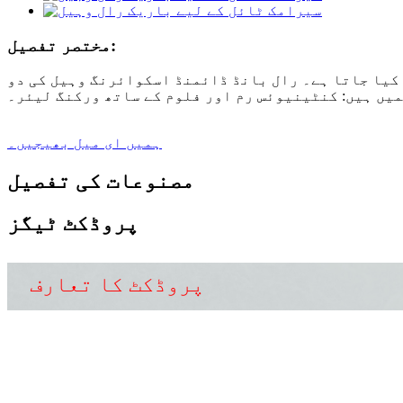
مختصر تفصیل:
کیا جاتا ہے۔ رال بانڈ ڈائمنڈ اسکوائرنگ وہیل کی دو
یں ہیں: کنٹینیوئس رم اور فلوم کے ساتھ ورکنگ لیئر۔
ہمیں ای میل بھیجیں۔
مصنوعات کی تفصیل
پروڈکٹ ٹیگز
پروڈکٹ کا تعارف