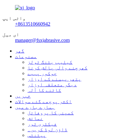
واٹس ایپ
+8613510660942
ای میل
manager@fsxjabrasive.com
گھر
مصنوعات
کیلیبریٹنگ ٹولز
کھرچنے والی پالش کرنا
چوکور پہیے
پتھر پیسنے کے اوزار
دیگر متعلقہ اوزار
کاٹنے کا آلہ
خبریں
اکثر پوچھے گئے سوالات
ہمارے بارے میں
کمپنی کا پروفائل
نمائش
فیکٹری ٹور
ڈاؤن لوڈ کریں۔
پیٹنٹس