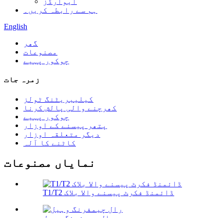
ایوارڈز
ہم سے رابطہ کریں۔
English
گھر
مصنوعات
چوکور پہیے
زمرہ جات
کیلیبریٹنگ ٹولز
کھرچنے والی پالش کرنا
چوکور پہیے
پتھر پیسنے کے اوزار
دیگر متعلقہ اوزار
کاٹنے کا آلہ
نمایاں مصنوعات
T1/T2 ڈائمنڈ فکرٹ پیسنے والا بلاک
رال چیمفرنگ وہیل