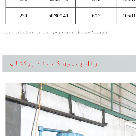
250
50/80/140
6/12
105/11
تبصرہ: حسب ضرورت درخواست پر دستیاب ہے۔
رال پہیوں کے لئے ورکشاپ