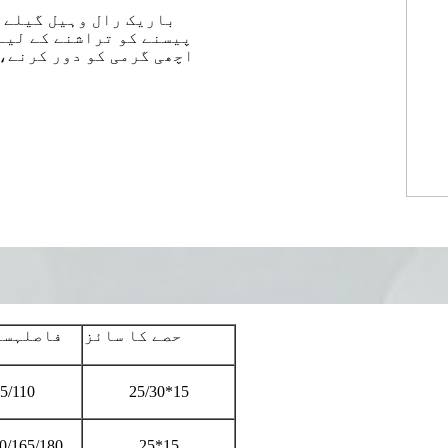
باریک رال وہیل گیلے پ
پیسنے کو تراشنے کے لیے
اچھی گرمی کو دور کرنے، 
حصے کا سائز
فاصلہ
سو
5/110
25/30*15
0/165/180
25*15