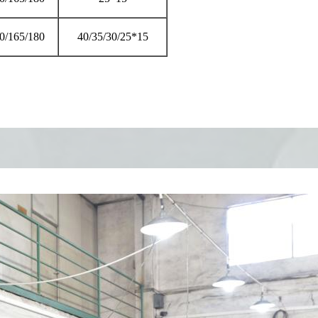
0/165/180
40/35/30/25*15