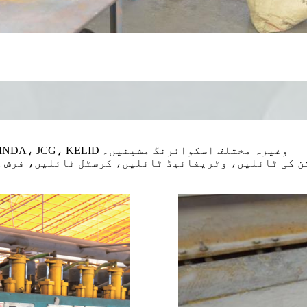
مناسب مشینیں: KEDA، ANCORA، BMR، PEDRINI، KEXINDA، JCG، KELID وغیرہ مختلف اسکوائرنگ مشینیں۔
تن کی ٹائلیں، وٹریفائیڈ ٹائلیں، کرسٹل ٹائلیں، فرش 