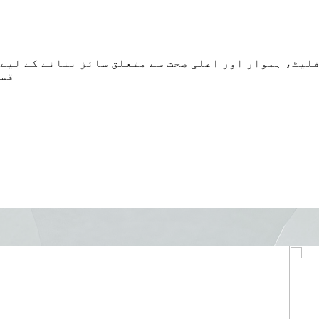
لیٹ، ہموار اور اعلی صحت سے متعلق سائز بنانے کے لیے 
قسم