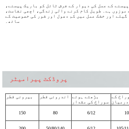
یسنے کے عمل کی دیوار کے فرش ٹائل کو باریک پیسنے،
 موزوں ہے۔ طویل کام کرنے والی زندگی، اچھی نفاست،
گیلے اور خشک عمل میں کم دھول اور شور کی خصوصیت کے
ساتھ۔
پروڈکٹ پیرامیٹر
راخ کے
بڑھتے ہوئے
اندرونی قطر
بیرونی قطر
درمیان
سوراخ کی مقدار
150
80
6/12
10
200
50/80/140
6/12
105/11